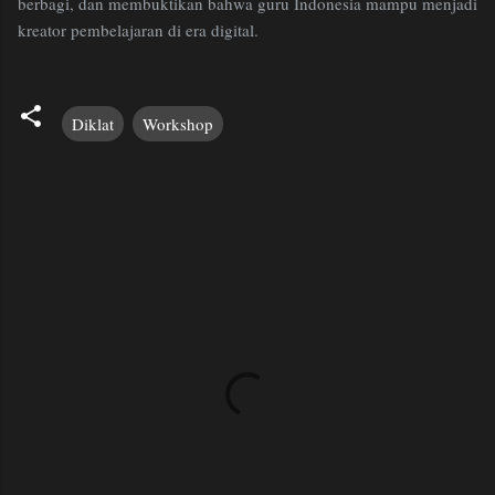
berbagi, dan membuktikan bahwa guru Indonesia mampu menjadi
kreator pembelajaran di era digital.
Diklat
Workshop
C
o
m
m
e
n
t
s