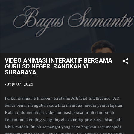
Bagus
Skip to main content
Sumantri
Golden Age Educator
VIDEO ANIMASI INTERAKTIF BERSAMA
GURU SD NEGERI RANGKAH VI
SURABAYA
-
July 07, 2026
Perkembangan teknologi, terutama Artificial Intelligence (AI),
benar-benar mengubah cara kita membuat media pembelajaran.
Kalau dulu membuat video animasi terasa rumit dan butuh
kemampuan editing yang tinggi, sekarang prosesnya bisa jauh
lebih mudah. Itulah semangat yang saya bagikan saat menjadi
narasumber dalam In House Training (IHT) Media Pembelajaran