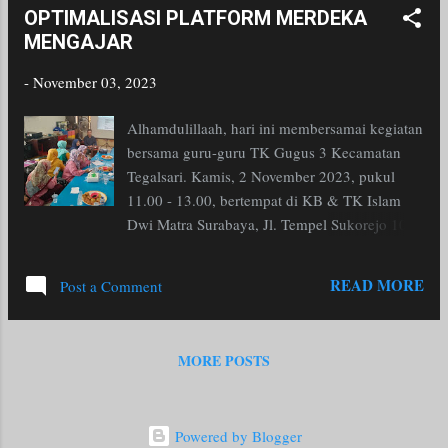
pendidik untuk melaksanakan pembelajaran ...
OPTIMALISASI PLATFORM MERDEKA
MENGAJAR
-
November 03, 2023
Alhamdulillaah, hari ini membersamai kegiatan
bersama guru-guru TK Gugus 3 Kecamatan
Tegalsari. Kamis, 2 November 2023, pukul
11.00 - 13.00, bertempat di KB & TK Islam
Dwi Matra Surabaya, Jl. Tempel Sukorejo 100,
Kecamatan Tegalsari, kegiatan pertemuan
Gugus diisi dengan diskusi tentang Platform
READ MORE
Post a Comment
Merdeka Mengajar.
MORE POSTS
Powered by Blogger