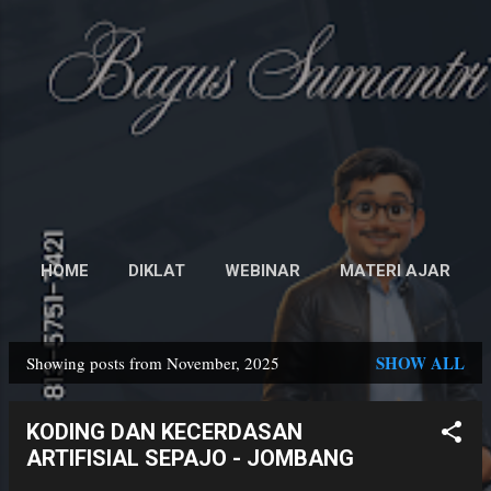
Skip to main content
Bagus Sumantri
Golden Age Educator
Pages
HOME
DIKLAT
WEBINAR
MATERI AJAR
MORE…
PROFIL
SHOW ALL
Showing posts from November, 2025
P
o
KODING DAN KECERDASAN
s
ARTIFISIAL SEPAJO - JOMBANG
t