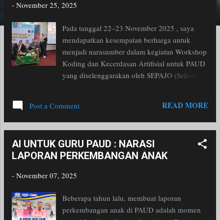
-
November 25, 2025
s
Pada tanggal 22–23 November 2025 , saya
mendapatkan kesempatan berharga untuk
menjadi narasumber dalam kegiatan Workshop
Koding dan Kecerdasan Artifisial untuk PAUD
yang diselenggarakan oleh SEPAJO (Sekolah
Penggerak Kabupaten Jombang) . Kegiatan ini
berlangsung selama dua hari penuh, mulai
READ MORE
Post a Comment
pukul 08.00 hingga 15.00 WIB , diikuti oleh
lebih dari 100 guru TK Sekolah Penggerak dari
berbagai wilayah di Kabupaten Jombang. Bagi
AI UNTUK GURU PAUD : NARASI
saya, pengalaman ini bukan sekadar berbagi
LAPORAN PERKEMBANGAN ANAK
pengetahuan, tetapi juga menjadi ruang refleksi
sekaligus inspirasi untuk terus berkontribusi
-
November 07, 2025
dalam pengembangan pendidikan anak usia
dini di Indonesia. Workshop ini dirancang
Beberapa tahun lalu, membuat laporan
untuk menjawab kebutuhan baru dunia
perkembangan anak di PAUD adalah momen
pendidikan: bagaimana mempersiapkan guru