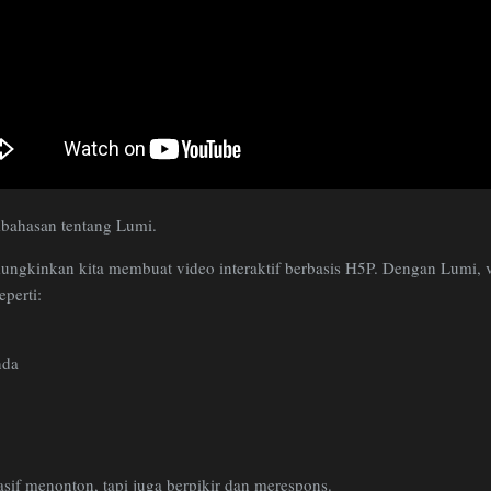
mbahasan tentang Lumi.
ngkinkan kita membuat video interaktif berbasis H5P. Dengan Lumi, v
eperti:
nda
asif menonton, tapi juga berpikir dan merespons.