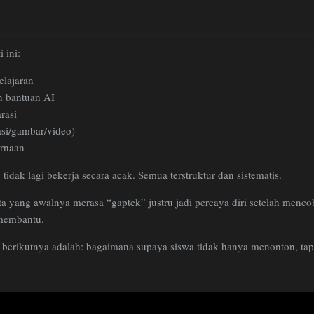
 ini:
elajaran
an bantuan AI
rasi
asi/gambar/video)
rnaan
tidak lagi bekerja secara acak. Semua terstruktur dan sistematis.
 yang awalnya merasa “gaptek” justru jadi percaya diri setelah mencob
 membantu.
n berikutnya adalah: bagaimana supaya siswa tidak hanya menonton, tapi