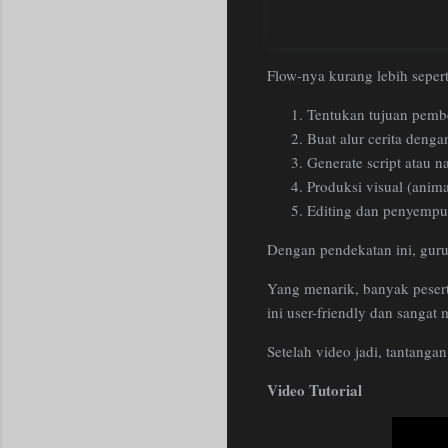
Flow-nya kurang lebih seperti
Tentukan tujuan pemb
Buat alur cerita deng
Generate script atau na
Produksi visual (anim
Editing dan penyempu
Dengan pendekatan ini, guru 
Yang menarik, banyak peserta
ini user-friendly dan sangat
Setelah video jadi, tantanga
Video Tutorial