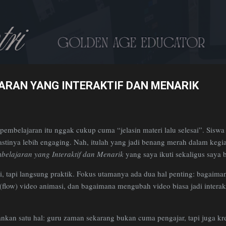
Skip to main content
ARAN YANG INTERAKTIF DAN MENARIK
 pembelajaran itu nggak cukup cuma “jelasin materi lalu selesai”. Siswa
 pastinya lebih engaging. Nah, itulah yang jadi benang merah dalam kegia
elajaran yang Interaktif dan Menarik
yang saya ikuti sekaligus saya
ori, tapi langsung praktik. Fokus utamanya ada dua hal penting: bagaim
flow) video animasi, dan bagaimana mengubah video biasa jadi interak
kankan satu hal: guru zaman sekarang bukan cuma pengajar, tapi juga kr