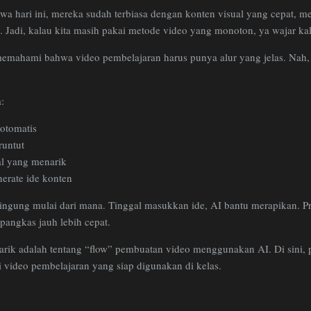
iswa hari ini, mereka sudah terbiasa dengan konten visual yang cepat, m
 Jadi, kalau kita masih pakai metode video yang monoton, ya wajar ka
k memahami bahwa video pembelajaran harus punya alur yang jelas. Nah, d
:
otomatis
runtut
al yang menarik
rate ide konten
 bingung mulai dari mana. Tinggal masukkan ide, AI bantu merapikan. 
pangkas jauh lebih cepat.
narik adalah tentang “flow” pembuatan video menggunakan AI. Di sini, 
 video pembelajaran yang siap digunakan di kelas.