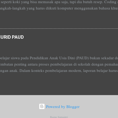
seperti koki yang bisa memasak apa saja, tapi dia butuh resep. Coding a
angkah-langkah yang harus diikuti komputer menggunakan bahasa khusu
ding, kita bisa membuat aplikasi, game, situs web, dan banyak lagi. Ja
lis "resep" untuk komputer agar bisa melakukan apa yang kita inginka
URID PAUD
elajar siswa pada Pendidikan Anak Usia Dini (PAUD) bukan sekadar dok
embatan penting antara proses pembelajaran di sekolah dengan pemaha
ngan anak. Dalam konteks pembelajaran modern, laporan belajar ha
n belajar anak secara utuh, bermakna, dan berkesinambungan, bukan ha
 semata. Mengacu pada panduan pembelajaran dan asesmen terbaru, lap
erdasarkan prinsip bahwa setiap anak berkembang dengan cara dan ke
u, laporan tidak membandingkan anak satu dengan yang lain, melaink
gan individu berdasarkan proses yang telah dilalui. Hal ini menjadikan
Powered by Blogger
 baik bagi guru maupun orang tua, dalam memahami kebutuhan dan pote
Bagus Sumantri