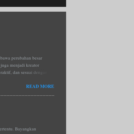
embawa perubahan besar
 juga menjadi kreator
aktif, dan sesuai dengan
n Diklat Koding untuk Guru
READ MORE
agus Sumantri , sebagai
erbasis AI yang dapat
n berlangsung dengan
a teoritis, tetapi juga
tas pembelajaran sehari-
tertentu. Bayangkan