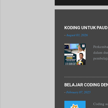
Popular posts from this blog
KODING UNTUK PAUD
-
August 03, 2026
Perkemban
dalam dun
pembelaja
karakteri
PAUD yan
narasumbe
dimanfaa
BELAJAR CODING D
suasana y
-
February 07, 2025
langsung 
hari.
Coding ad