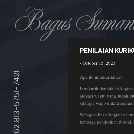
Bagus Sumantri
Golden Age Educator
PENILAIAN KURIK
-
October 15, 2023
Apa itu intrakurikuler?
Intrakurikuler adalah kegiat
alokasi waktu yang sudah dit
sifatnya wajib diikuti semua 
Sebagian besar kegiatan intra
lembaga pendidikan formal.