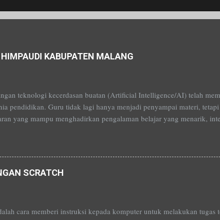
 HIMPAUDI KABUPATEN MALANG
gan teknologi kecerdasan buatan (Artificial Intelligence/AI) telah m
ia pendidikan. Guru tidak lagi hanya menjadi penyampai materi, tetapi
ran yang mampu menghadirkan pengalaman belajar yang menarik, inter
stik peserta didik. Semangat inilah yang menjadi dasar penyelenggaraa
g diselenggarakan oleh HIMPAUDI Kabupaten Malang , dengan saya, B
r. Pelatihan ini dirancang untuk memperkenalkan berbagai teknologi b
tkan guru PAUD dalam menyusun media pembelajaran kreatif. Kegiata
ENGAN SCRATCH
ang penuh antusiasme. Para peserta tidak hanya mendapatkan materi secar
mempraktikkan berbagai aplikasi AI yang dapat digunakan dalam aktivi
alah cara memberi instruksi kepada komputer untuk melakukan tugas 