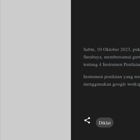
Sabtu, 10 Oktober 2023, puk
Surabaya, membersamai guru
tentang 4 Instrumen Penilai
Instrumen penilaian yang terd
menggunakan google workspa
Diklat
C