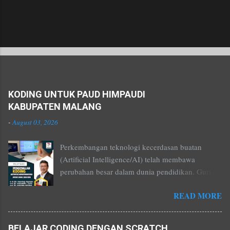
Popular posts from this blog
KODING UNTUK PAUD HIMPAUDI
KABUPATEN MALANG
-
August 03, 2026
Perkembangan teknologi kecerdasan buatan
(Artificial Intelligence/AI) telah membawa
perubahan besar dalam dunia pendidikan. Guru
tidak lagi hanya menjadi penyampai materi, tetapi
READ MORE
juga menjadi kreator pembelajaran yang mampu
menghadirkan pengalaman belajar yang menarik,
interaktif, dan sesuai dengan karakteristik peserta
BELAJAR CODING DENGAN SCRATCH