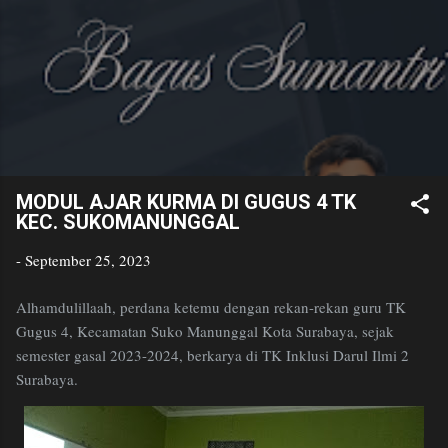
Bagus
Skip to main content
Sumantri
Golden Age Educator
MODUL AJAR KURMA DI GUGUS 4 TK
KEC. SUKOMANUNGGAL
-
September 25, 2023
Alhamdulillaah, perdana ketemu dengan rekan-rekan guru TK
Gugus 4, Kecamatan Suko Manunggal Kota Surabaya, sejak
semester gasal 2023-2024, berkarya di TK Inklusi Darul Ilmi 2
Surabaya.