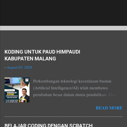
Popular posts from this blog
KODING UNTUK PAUD HIMPAUDI
KABUPATEN MALANG
-
August 03, 2026
Perkembangan teknologi kecerdasan buatan
(Artificial Intelligence/AI) telah membawa
perubahan besar dalam dunia pendidikan. Guru
tidak lagi hanya menjadi penyampai materi, tetapi
READ MORE
juga menjadi kreator pembelajaran yang mampu
menghadirkan pengalaman belajar yang menarik,
interaktif, dan sesuai dengan karakteristik peserta
BELAJAR CODING DENGAN SCRATCH