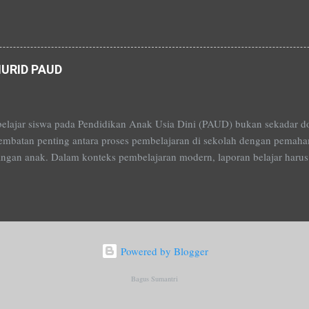
ding, kita bisa membuat aplikasi, game, situs web, dan banyak lagi. Ja
lis "resep" untuk komputer agar bisa melakukan apa yang kita inginka
URID PAUD
elajar siswa pada Pendidikan Anak Usia Dini (PAUD) bukan sekadar dok
embatan penting antara proses pembelajaran di sekolah dengan pemaha
ngan anak. Dalam konteks pembelajaran modern, laporan belajar ha
n belajar anak secara utuh, bermakna, dan berkesinambungan, bukan ha
 semata. Mengacu pada panduan pembelajaran dan asesmen terbaru, lap
erdasarkan prinsip bahwa setiap anak berkembang dengan cara dan ke
u, laporan tidak membandingkan anak satu dengan yang lain, melaink
gan individu berdasarkan proses yang telah dilalui. Hal ini menjadikan
Powered by Blogger
 baik bagi guru maupun orang tua, dalam memahami kebutuhan dan pote
Bagus Sumantri