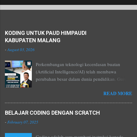
Popular posts from this blog
KODING UNTUK PAUD HIMPAUDI
KABUPATEN MALANG
-
August 03, 2026
Perkembangan teknologi kecerdasan buatan
(Artificial Intelligence/AI) telah membawa
perubahan besar dalam dunia pendidikan. Guru
tidak lagi hanya menjadi penyampai materi, tetapi
READ MORE
juga menjadi kreator pembelajaran yang mampu
menghadirkan pengalaman belajar yang menarik,
interaktif, dan sesuai dengan karakteristik peserta
BELAJAR CODING DENGAN SCRATCH
didik. Semangat inilah yang menjadi dasar
-
February 07, 2025
penyelenggaraan Diklat Koding untuk Guru
PAUD yang diselenggarakan oleh HIMPAUDI
Coding adalah cara memberi instruksi kepada