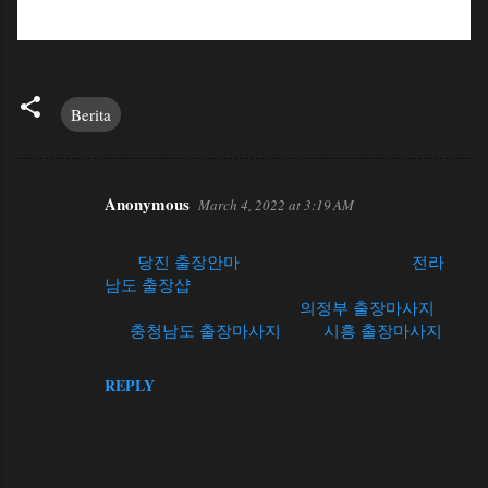
Berita
Anonymous
March 4, 2022 at 3:19 AM
C
Casino - Jackson, MS - JTHub
o
JTG
당진 출장안마
Hospitality, Jackson MS
전라
m
남도 출장샵
has three locations throughout
m
Mississippi. It's located near
의정부 출장마사지
the
충청남도 출장마사지
Hard
시흥 출장마사지
e
Rock Hotel and Casino in Jackson, MS.
n
REPLY
t
s