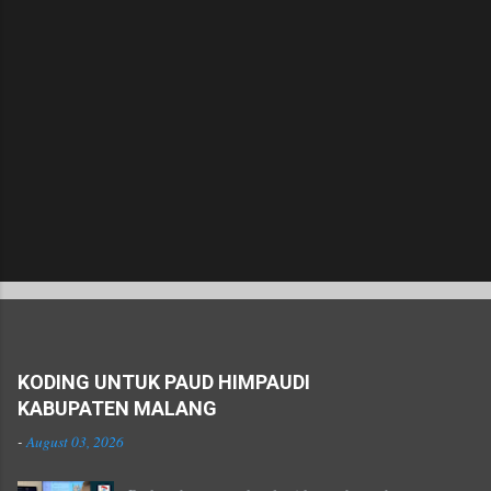
P
o
s
Popular posts from this blog
t
a
KODING UNTUK PAUD HIMPAUDI
C
KABUPATEN MALANG
o
-
August 03, 2026
m
m