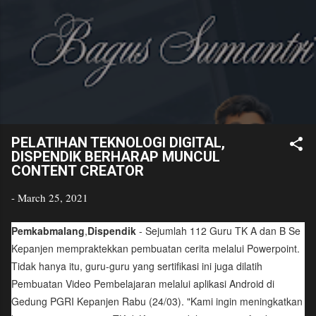
Bagus
Skip to main content
Sumantri
Golden Age Educator
PELATIHAN TEKNOLOGI DIGITAL,
DISPENDIK BERHARAP MUNCUL
CONTENT CREATOR
-
March 25, 2021
Pemkabmalang
,
Dispendik
- Sejumlah 112 Guru TK A dan B Se
Kepanjen mempraktekkan pembuatan cerita melalui Powerpoint.
Tidak hanya itu, guru-guru yang sertifikasi ini juga dilatih
Pembuatan Video Pembelajaran melalui aplikasi Android di
Gedung PGRI Kepanjen Rabu (24/03). "Kami ingin meningkatkan